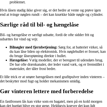
problemet.
Hvis låsen stadig ikke giver sig, er det bedre at vente og prøve igen
end at tvinge nøglen rundt – det kan knække både nøgle og cylinder.
Særlige råd til bil- og hængelåse
Bil- og hængelåse er særligt udsatte, fordi de ofte sidder frit og
udsættes for vind og vejr.
Bilnøgler med fjernbetjening:
Sørg for, at batteriet virker, så
du kan låse bilen op elektronisk. Hvis nøglehullet er frosset, kan
du bruge låseoptøning direkte i hullet.
Hængelåse:
Vælg modeller, der er beregnet til udendørs brug.
De har ofte drænkanaler, der leder vand væk, og er fremstillet i
materialer, der tåler frost bedre.
Et lille trick er at smøre hængelåsen med grafitpulver inden vinteren –
det beskytter mod fugt og holder mekanismen smidig.
Gør vinteren lettere med forberedelse
En fastfrossen lås kan virke som en bagatel, men på en kold morgen
kan det hurtigt blive en stor gene. Heldigvis kræver det kun lidt