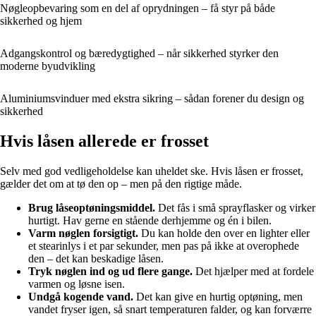
Nøgleopbevaring som en del af oprydningen – få styr på både
sikkerhed og hjem
Adgangskontrol og bæredygtighed – når sikkerhed styrker den
moderne byudvikling
Aluminiumsvinduer med ekstra sikring – sådan forener du design og
sikkerhed
Hvis låsen allerede er frosset
Selv med god vedligeholdelse kan uheldet ske. Hvis låsen er frosset,
gælder det om at tø den op – men på den rigtige måde.
Brug låseoptøningsmiddel.
Det fås i små sprayflasker og virker
hurtigt. Hav gerne en stående derhjemme og én i bilen.
Varm nøglen forsigtigt.
Du kan holde den over en lighter eller
et stearinlys i et par sekunder, men pas på ikke at overophede
den – det kan beskadige låsen.
Tryk nøglen ind og ud flere gange.
Det hjælper med at fordele
varmen og løsne isen.
Undgå kogende vand.
Det kan give en hurtig optøning, men
vandet fryser igen, så snart temperaturen falder, og kan forværre