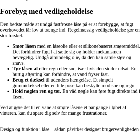
Forebyg med vedligeholdelse
Den bedste måde at undgå fastfrosne låse på er at forebygge, at fugt
overhovedet får lov at trænge ind. Regelmæssig vedligeholdelse gør en
stor forskel.
Smør låsen
med en låseolie eller et silikonebaseret smøremiddel.
Det forhindrer fugt i at sætte sig og holder mekanismen
bevægelig. Undgå almindelig olie, da den kan samle støv og
snavs.
Tør låsen af
efter regn eller sne, især hvis den sidder udsat. En
hurtig aftørring kan forhindre, at vand fryser fast.
Brug et dæksel
til udendørs hængelåse. Et simpelt
gummidæksel eller en lille pose kan beskytte mod sne og regn.
Hold nøglen ren og tør.
En våd nøgle kan føre fugt direkte ind i
låsen.
Ved at gøre det til en vane at smøre låsene et par gange i løbet af
vinteren, kan du spare dig selv for mange frustrationer.
Design og funktion i låse – sådan påvirker designet brugervenligheden