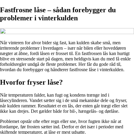
Fastfrosne låse – sådan forebygger du
problemer i vinterkulden
Når vinteren for alvor bider sig fast, kan kulden skabe små, men
irriterende problemer i hverdagen – især når bilen eller hoveddøren
nægter at åbne, fordi låsen er frosset til. En fastfrossen lås kan hurtigt
blive en stressende start på dagen, men heldigvis kan du med få enkle
forholdsregler undgå de fleste problemer. Her får du gode råd til,
hvordan du forebygger og håndterer fastfrosne låse i vinterkulden.
Hvorfor fryser låse?
Når temperaturen falder, kan fugt og kondens trænge ind i
låsecylinderen. Vandet sætter sig i de små mekaniske dele og fryser,
når kulden rammer. Resultatet er en lås, der enten går trægt eller slet
ikke kan drejes. Det gælder både for bil-, hængelås- og dørlåse.
Problemet opstår ofte efter regn eller sne, hvor fugten ikke når at
fordampe, før frosten sætter ind. Derfor er det især i perioder med
skiftende temperaturer, at låse er mest udsatte.