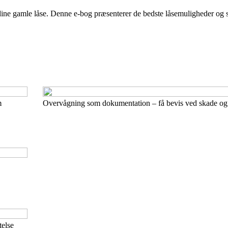
ine gamle låse. Denne e-bog præsenterer de bedste låsemuligheder og si
m
Overvågning som dokumentation – få bevis ved skade og 
telse