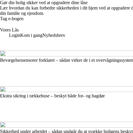
Gør din bolig sikker ved at opgradere dine låse
Lær hvordan du kan forbedre sikkerheden i dit hjem ved at opgradere d
din familie og ejendom.
Tag e-bogen
Vores Lås
Login
Kom i gang
Nyhedsbrev
Bevægelsessensorer forklaret – sådan virker de i et overvågningssyste
Ekstra sikring i rækkehuse – beskyt både for- og bagdør
Sikkerhed under arbejdet – sådan undgår du at svække boligens beskyt