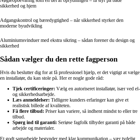
Nøgleopbevaring som en del af oprydningen – få styr på både
sikkerhed og hjem
Adgangskontrol og bæredygtighed – når sikkerhed styrker den
moderne byudvikling
Aluminiumsvinduer med ekstra sikring – sådan forener du design og
sikkerhed
Sådan vælger du den rette fagperson
Hvis du beslutter dig for at få professionel hjælp, er det vigtigt at vælge
en installatør, du kan stole på. Her er nogle gode råd:
Tjek certificeringer:
Vælg en autoriseret installatør, især ved el-
og sikkerhedsarbejde.
Læs anmeldelser:
Tidligere kunders erfaringer kan give et
realistisk billede af kvaliteten.
Få flere tilbud:
Priser kan variere, så indhent mindst to eller tre
tilbud.
Spørg ind til garanti:
Seriøse fagfolk tilbyder garanti på både
arbejde og materialer.
Et godt samarbejde begynder med klar kommunikation – vær tydelig