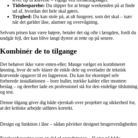
Tidsbesparelse:
Du slipper for at bruge weekenden på at finde
ud af, hvordan det hele skal gøres.
Tryghed:
Du kan stole på, at alt fungerer, som det skal – især
når det gælder låse, alarmer og overvågning.
Selvom prisen kan være højere, betaler det sig ofte i længden, fordi du
undgår fejl, der kan blive langt dyrere at rette op på senere.
Kombinér de to tilgange
Det behøver ikke være enten-eller. Mange vælger en kombineret
løsning, hvor de selv klarer de enkle dele og overlader de teknisk
krævende opgaver til en fagperson. Du kan for eksempel selv
forberede installationen – bore huller, trække kabler eller montere
beslag – og derefter lade en professionel stå for den endelige tilslutning
og test.
Denne tilgang giver dig både ejerskab over projektet og sikkerhed for,
at det kritiske arbejde udføres korrekt.
Design og funktion i låse – sådan påvirker designet brugervenligheden