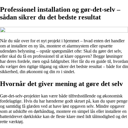
Professionel installation og gør-det-selv –
sådan sikrer du det bedste resultat
Når du står over for et nyt projekt i hjemmet – hvad enten det handler
om at installere en ny lås, montere et alarmsystem eller opsætte
udendørs belysning – opstår spørgsmålet ofte: Skal du gøre det selv,
eller skal du få en professionel til at klare opgaven? Begge løsninger
har deres fordele, men også faldgruber. Her får du en guide til, hvordan
du vælger den rigtige tilgang og sikrer det bedste resultat – både for din
sikkerhed, din økonomi og din ro i sindet.
Hvornår det giver mening at gøre det selv
Gør-det-selv-projekter kan være både tilfredsstillende og økonomisk
fordelagtige. Hvis du har hænderne godt skruet på, kan du spare penge
og samtidig få glæden ved at have løst opgaven selv. Mindre opgaver
som at udskifte en dørhåndtag, montere en simpel lås eller installere en
batteridrevet dørklokke kan de fleste klare med lidt tålmodighed og det
rette værktøj.