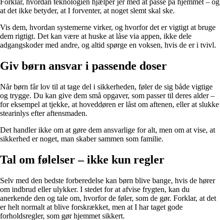
Forklar, hvordan teknologien hjælper jer med at passe på hjemmet – og
at det ikke betyder, at I forventer, at noget slemt skal ske.
Vis dem, hvordan systemerne virker, og hvorfor det er vigtigt at bruge
dem rigtigt. Det kan være at huske at låse via appen, ikke dele
adgangskoder med andre, og altid spørge en voksen, hvis de er i tvivl.
Giv børn ansvar i passende doser
Når børn får lov til at tage del i sikkerheden, føler de sig både vigtige
og trygge. Du kan give dem små opgaver, som passer til deres alder –
for eksempel at tjekke, at hoveddøren er låst om aftenen, eller at slukke
stearinlys efter aftensmaden.
Det handler ikke om at gøre dem ansvarlige for alt, men om at vise, at
sikkerhed er noget, man skaber sammen som familie.
Tal om følelser – ikke kun regler
Selv med den bedste forberedelse kan børn blive bange, hvis de hører
om indbrud eller ulykker. I stedet for at afvise frygten, kan du
anerkende den og tale om, hvorfor de føler, som de gør. Forklar, at det
er helt normalt at blive forskrækket, men at I har taget gode
forholdsregler, som gør hjemmet sikkert.