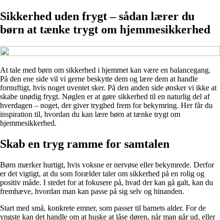
Sikkerhed uden frygt – sådan lærer du
børn at tænke trygt om hjemmesikkerhed
At tale med børn om sikkerhed i hjemmet kan være en balancegang.
På den ene side vil vi gerne beskytte dem og lære dem at handle
fornuftigt, hvis noget uventet sker. På den anden side ønsker vi ikke at
skabe unødig frygt. Nøglen er at gøre sikkerhed til en naturlig del af
hverdagen – noget, der giver tryghed frem for bekymring. Her får du
inspiration til, hvordan du kan lære børn at tænke trygt om
hjemmesikkerhed.
Skab en tryg ramme for samtalen
Børn mærker hurtigt, hvis voksne er nervøse eller bekymrede. Derfor
er det vigtigt, at du som forælder taler om sikkerhed på en rolig og
positiv måde. I stedet for at fokusere på, hvad der kan gå galt, kan du
fremhæve, hvordan man kan passe på sig selv og hinanden.
Start med små, konkrete emner, som passer til barnets alder. For de
yngste kan det handle om at huske at låse døren, når man går ud, eller