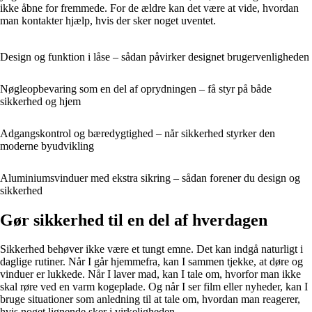
ikke åbne for fremmede. For de ældre kan det være at vide, hvordan
man kontakter hjælp, hvis der sker noget uventet.
Design og funktion i låse – sådan påvirker designet brugervenligheden
Nøgleopbevaring som en del af oprydningen – få styr på både
sikkerhed og hjem
Adgangskontrol og bæredygtighed – når sikkerhed styrker den
moderne byudvikling
Aluminiumsvinduer med ekstra sikring – sådan forener du design og
sikkerhed
Gør sikkerhed til en del af hverdagen
Sikkerhed behøver ikke være et tungt emne. Det kan indgå naturligt i
daglige rutiner. Når I går hjemmefra, kan I sammen tjekke, at døre og
vinduer er lukkede. Når I laver mad, kan I tale om, hvorfor man ikke
skal røre ved en varm kogeplade. Og når I ser film eller nyheder, kan I
bruge situationer som anledning til at tale om, hvordan man reagerer,
hvis noget lignende sker i virkeligheden.